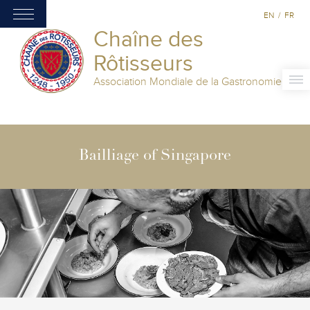
EN
/
FR
Chaîne des
Rôtisseurs
Association Mondiale de la Gastronomie
Bailliage of Singapore