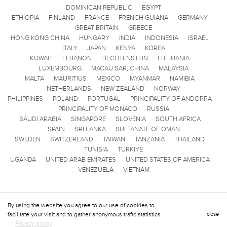
DOMINICAN REPUBLIC
EGYPT
ETHIOPIA
FINLAND
FRANCE
FRENCH GUIANA
GERMANY
GREAT BRITAIN
GREECE
HONG KONG CHINA
HUNGARY
INDIA
INDONESIA
ISRAEL
ITALY
JAPAN
KENYA
KOREA
KUWAIT
LEBANON
LIECHTENSTEIN
LITHUANIA
LUXEMBOURG
MACAU SAR, CHINA
MALAYSIA
MALTA
MAURITIUS
MEXICO
MYANMAR
NAMIBIA
NETHERLANDS
NEW ZEALAND
NORWAY
PHILIPPINES
POLAND
PORTUGAL
PRINCIPALITY OF ANDORRA
PRINCIPALITY OF MONACO
RUSSIA
SAUDI ARABIA
SINGAPORE
SLOVENIA
SOUTH AFRICA
SPAIN
SRI LANKA
SULTANATE OF OMAN
SWEDEN
SWITZERLAND
TAIWAN
TANZANIA
THAILAND
TUNISIA
TÜRKIYE
UGANDA
UNITED ARAB EMIRATES
UNITED STATES OF AMERICA
VENEZUELA
VIETNAM
By using the website you agree to our use of cookies to
facilitate your visit and to gather anonymous trafic statistics.
close
Privacy policy