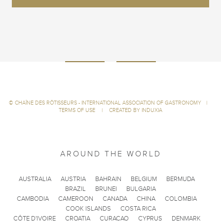
©
CHAÎNE DES RÔTISSEURS - INTERNATIONAL ASSOCIATION OF GASTRONOMY
|
TERMS OF USE
|
CREATED BY INDUXIA
AROUND THE WORLD
AUSTRALIA
AUSTRIA
BAHRAIN
BELGIUM
BERMUDA
BRAZIL
BRUNEI
BULGARIA
CAMBODIA
CAMEROON
CANADA
CHINA
COLOMBIA
COOK ISLANDS
COSTA RICA
CÔTE D'IVOIRE
CROATIA
CURACAO
CYPRUS
DENMARK