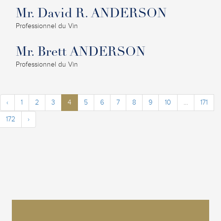
Mr. David R. ANDERSON
Professionnel du Vin
Mr. Brett ANDERSON
Professionnel du Vin
‹
1
2
3
4
5
6
7
8
9
10
...
171
172
›