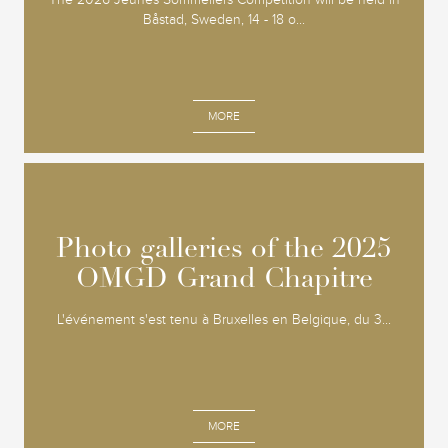
Båstad, Sweden, 14 - 18 o...
MORE
Photo galleries of the 2025
Photo galleries of the 2025
OMGD Grand Chapitre
OMGD Grand Chapitre
L'événement s'est tenu à Bruxelles en Belgique, du 3...
MORE